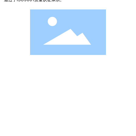
企业实力
凭借雄厚的技术实力和先进的生产设备以及完善的管理和售后服务体
系，产品销往全国各地，并远销美国、巴西、印度。度，蒙古、东南
亚等国家和地区。