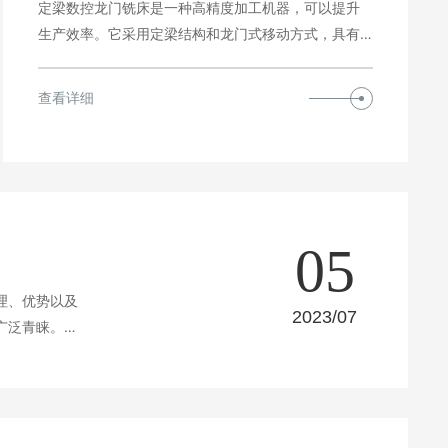
定梁数控龙门铣床是一种高精度加工机器，可以提升
生产效率。它采用定梁结构和龙门式移动方式，具有
更好的稳定性和刚性。无论是小型工件还是大型工
件，无论是金属加工还是模具制造，这款机器都能够
查看详细
胜任。通过使用它，你可以节省大量的加工时间和人
力成本，提高生产效率，为企业创造更大的利润。为
什么不考虑引入定梁数控龙门铣床，让你的生产流程
更加效率高呢？
05
理、优势以及
2023/07
广泛青睐。从
本文，了解更