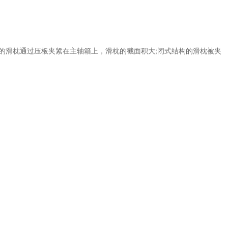
滑枕通过压板夹紧在主轴箱上，滑枕的截面积大;闭式结构的滑枕被夹