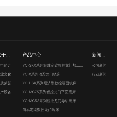
关于我
产品中心
新闻资
们
讯
公司简介
YC-SKX系列标准定梁数控龙门加工中
公司新闻
心
企业文化
YC-X系列动梁龙门铣床
行业新闻
资质荣誉
YC-DSK系列经济型数控端面铣床
生产设备
YC-MC75系列程控龙门平面磨床
YC-MC53系列程控龙门导轨磨床
简易定梁数控龙门铣床