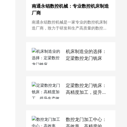
南通永锠数控机械：专业数控机床制造
厂商
南通永锠数控机械是一家专业的数控机床制
造厂商，致力于研发和生产高质量的数控机
床产品。其定梁数控龙门铣床具有卓越性
能，稳定性和精度优异，适用于各种加工需
求。无论是大型工件还是小型精密零件，定
机床制造业的选择：
梁数控龙门铣床都能够满足您的需求。南通
永锠数控机械的产品以其高精度、高效率的
定梁数控龙门铣床
特点而备受推崇，如果您正在寻找一款优质
的数控龙门铣床，不妨考虑南通永锠数控机
械的定梁数控龙门铣床。
定梁数控龙门铣床：
高精度加工，提升生
产效率
数控龙门加工中心：
高效率、高精度的加