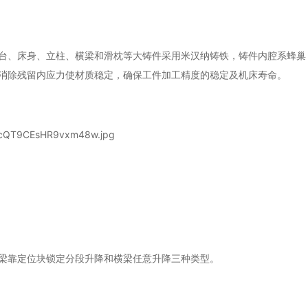
、床身、立柱、横梁和滑枕等大铸件采用米汉纳铸铁，铸件内腔系蜂巢
消除残留内应力使材质稳定，确保工件加工精度的稳定及机床寿命。
靠定位块锁定分段升降和横梁任意升降三种类型。