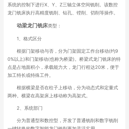
系统的控制下进行X、Y、Z三轴立体空间铣削。该数控
龙门铣床执行高精度铣削、钻孔、镗削、切削等操作。
动梁龙门铣床
类型：
1、格式区分
根据门架移动与否，分为门架固定工作台移动(约9
0%以上)和门架移动(也称为桥梁)。桥梁式龙门铣床的特
点是占地面积小，承载能力大，龙门行程达20米，便于
加工特长或特殊工件。
根据横梁是否在柱子上移动，分为动态式和定量式
两种。横梁在高架床上移动称为高架式。
2、系统部门
分为普通型和数控型，开发了普通铣削和数字铣削
一键转换的数字智能龙门铣削更加灵活实用。