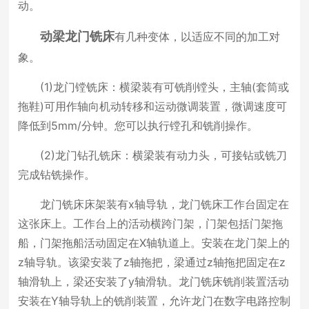
动。
动梁龙门铣床
有几种变体，以适应不同的加工对
象。
(1)龙门镗铣床：横梁装有可铣削镗头，主轴(套筒或
拖鞋)可用作轴向机动转移和运动微调装置，微调速度可
降低到5mm/分钟。您可以执行镗孔和铣削操作。
(2)龙门钻孔铣床：横梁装有动力头，可接钻或铣刀
完成钻铣操作。
龙门铣床床架装有x轴导轨，龙门铣床工作台固定在
这张床上。工作台上的活动横跨门架，门架包括门架拖
船，门架拖船活动固定在X轴轨道上。安装在龙门架上的
z轴导轨。该梁安装了z轴拖把，梁通过z轴拖把固定在z
轴滑轨上，梁还安装了y轴滑轨。龙门铣床铣削装置活动
安装在Y轴导轨上的铣削装置，允许龙门在数字电路控制