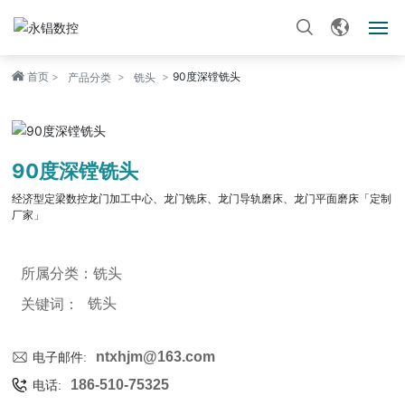
首页
90度深镗铣头
首页
产品分类
铣头
关于我们
90度深镗铣头
产品中心
经济型定梁数控龙门加工中心、龙门铣床、龙门导轨磨床、龙门平面磨床「定制
厂家」
新闻资讯
生产设备
所属分类：
铣头
铣头
关键词：
客户服务
ntxhjm@163.com
电子邮件:
联系我们
186-510-75325
电话: